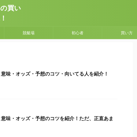
との買い
！
競艇場
初心者
買い方
】意味・オッズ・予想のコツ・向いてる人を紹介！
】意味・オッズ・予想のコツを紹介！ただ、正直あま