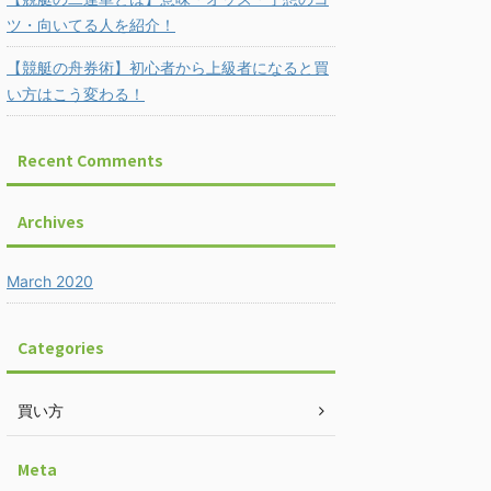
ツ・向いてる人を紹介！
【競艇の舟券術】初心者から上級者になると買
い方はこう変わる！
Recent Comments
Archives
March 2020
Categories
買い方
Meta