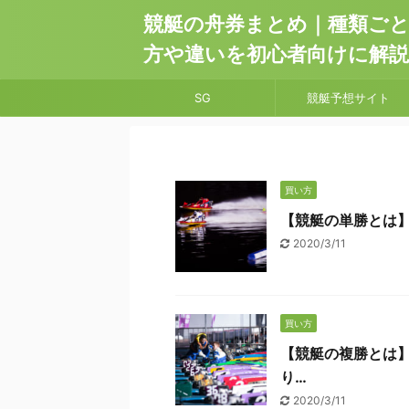
競艇の舟券まとめ｜種類ご
方や違いを初心者向けに解説
SG
競艇予想サイト
買い方
【競艇の単勝とは
2020/3/11
買い方
【競艇の複勝とは
り…
2020/3/11